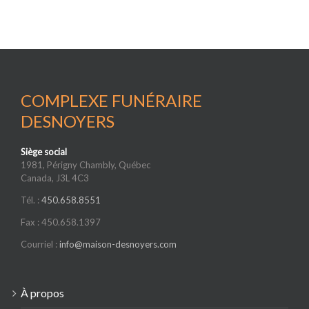
COMPLEXE FUNÉRAIRE
DESNOYERS
Siège social
1981, Périgny Chambly, Québec
Canada, J3L 4C3
Tél. :
450.658.8551
Fax : 450.658.1397
Courriel :
info@maison-desnoyers.com
À propos