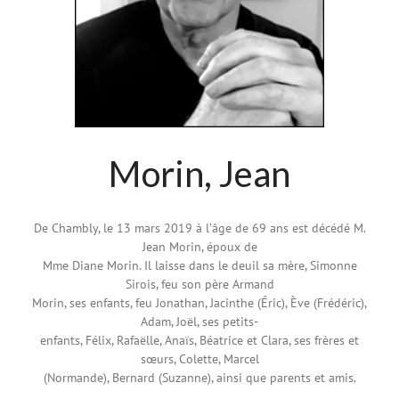
Morin, Jean
De Chambly, le 13 mars 2019 à l’âge de 69 ans est décédé M.
Jean Morin, époux de
Mme Diane Morin. Il laisse dans le deuil sa mère, Simonne
Sirois, feu son père Armand
Morin, ses enfants, feu Jonathan, Jacinthe (Éric), Ève (Frédéric),
Adam, Joël, ses petits-
enfants, Félix, Rafaëlle, Anaïs, Béatrice et Clara, ses frères et
sœurs, Colette, Marcel
(Normande), Bernard (Suzanne), ainsi que parents et amis.