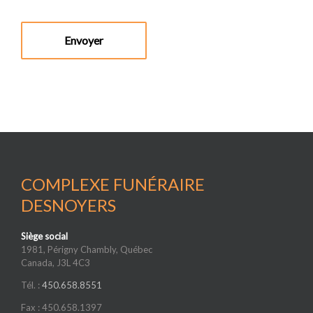
COMPLEXE FUNÉRAIRE
DESNOYERS
Siège social
1981, Périgny Chambly, Québec
Canada, J3L 4C3
Tél. :
450.658.8551
Fax : 450.658.1397