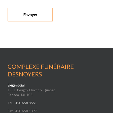
COMPLEXE FUNÉRAIRE
DESNOYERS
Siège social
1981, Périgny Chambly, Québec
Canada, J3L 4C3
Tél. :
450.658.8551
Fax : 450.658.1397