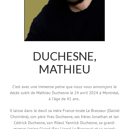
DUCHESNE,
MATHIEU
C’est avec une immense peine que nous vous annonçons le
décès subit de Mathieu Duchesne le 24 avril 2024 à Montréal,
à l’âge de 41 ans.
Il laisse dans le deuil
sa mère France-Josée Le Brasseur (Daniel
Choinière), son père Yves Duchesne, ses frères Jonathan et Ian
Cédrick Duchesne, son filleul Yannick Duchesne, sa grand-
maman Janine Girard (Feu Lionel Le Brasseur) et sa grand-