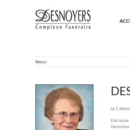
Skip
to
content
ACC
Retour
DE
Agrandir
l&apos;image
Le 5 décem
Elle laisse
Geneviève 