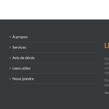
À propos
L
Services
Avis de décès
Qu’
com
Liens utiles
cor
rép
Nous joindre
Dis
app
Nou