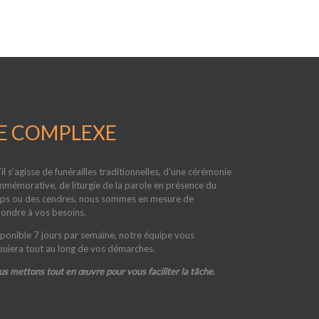
E COMPLEXE
il s’agisse de funérailles traditionnelles, d’une cérémonie
mémorative, de liturgie de la parole en présence du
ps ou des cendres, nous sommes en mesure de
ondre à vos besoins.
ponible 7 jours par semaine, notre équipe vous
uiera tout au long de vos démarches.
s mettons tout en œuvre pour vous faciliter la tâche.