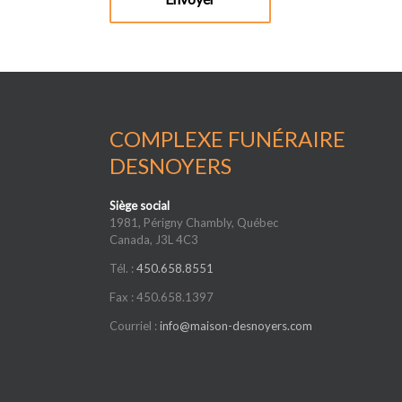
COMPLEXE FUNÉRAIRE
DESNOYERS
Siège social
1981, Périgny Chambly, Québec
Canada, J3L 4C3
Tél. :
450.658.8551
Fax : 450.658.1397
Courriel :
info@maison-desnoyers.com