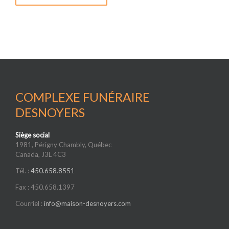
COMPLEXE FUNÉRAIRE
DESNOYERS
Siège social
1981, Périgny Chambly, Québec
Canada, J3L 4C3
Tél. :
450.658.8551
Fax : 450.658.1397
Courriel :
info@maison-desnoyers.com