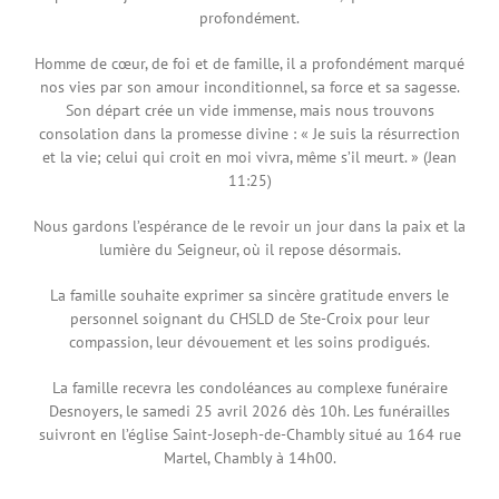
profondément.
Homme de cœur, de foi et de famille, il a profondément marqué
nos vies par son amour inconditionnel, sa force et sa sagesse.
Son départ crée un vide immense, mais nous trouvons
consolation dans la promesse divine : « Je suis la résurrection
et la vie; celui qui croit en moi vivra, même s’il meurt. » (Jean
11:25)
Nous gardons l’espérance de le revoir un jour dans la paix et la
lumière du
Seigneur, où il repose désormais.
La famille souhaite exprimer sa sincère gratitude envers le
personnel soignant
du CHSLD de Ste-Croix pour leur
compassion, leur dévouement et les soins
prodigués.
La famille recevra les condoléances au complexe funéraire
Desnoyers, le samedi 25 avril 2026 dès 10h. Les funérailles
suivront en l’église Saint-Joseph-de-Chambly situé au 164 rue
Martel, Chambly à 14h00.