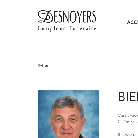
Skip
to
content
ACC
Retour
BI
Agrandir
l&apos;image
C’est avec
Gisèle Bris
Il laisse d