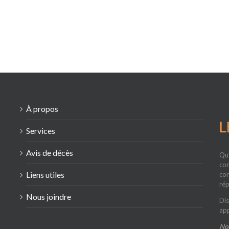
À propos
L
Services
Avis de décès
Qu’
com
Liens utiles
cor
rép
Nous joindre
Dis
app
Nou