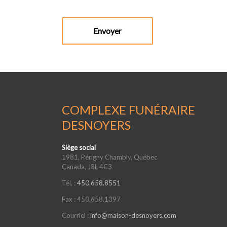
COMPLEXE FUNÉRAIRE
DESNOYERS
Siège social
1981, Périgny Chambly, Québec
Canada, J3L 4C3
Tél. :
450.658.8551
Fax : 450.658.1397
Courriel :
info@maison-desnoyers.com