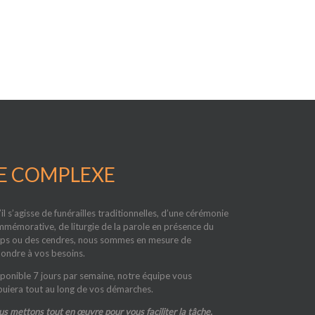
E COMPLEXE
il s’agisse de funérailles traditionnelles, d’une cérémonie
mémorative, de liturgie de la parole en présence du
ps ou des cendres, nous sommes en mesure de
ondre à vos besoins.
ponible 7 jours par semaine, notre équipe vous
uiera tout au long de vos démarches.
s mettons tout en œuvre pour vous faciliter la tâche.